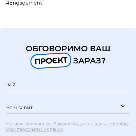
UA
EN
#Engagement
ОБГОВОРИМО ВАШ
ПРОЄКТ
ЗАРАЗ?
Ім’я
Ваш запит
Натискаючи кнопку «Замовити», даю
згоду на обробку
моїх персональних даних