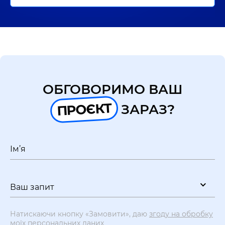
ОБГОВОРИМО ВАШ
ПРОЄКТ
ЗАРАЗ?
Ім’я
Ваш запит
Натискаючи кнопку «Замовити», даю
згоду на обробку
моїх персональних даних