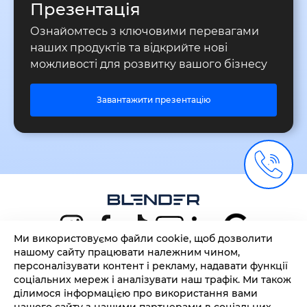
Презентація
Ознайомтесь з ключовими перевагами
наших продуктів та відкрийте нові
можливості для розвитку вашого бізнесу
Завантажити презентацію
Ми використовуємо файли cookie, щоб дозволити
нашому сайту працювати належним чином,
персоналізувати контент і рекламу, надавати функції
+38 (068) 130 55 00
соціальних мереж і аналізувати наш трафік. Ми також
Політика конфіденційності
ділимося інформацією про використання вами