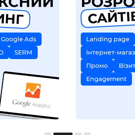
КСНИЙ
РОЗРО
ИНГ
САЙТІ
Google Ads
Landing page
O
SERM
Інтернет-мага
Промо
Візи
Engagement