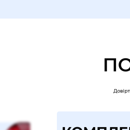
П
Довірт