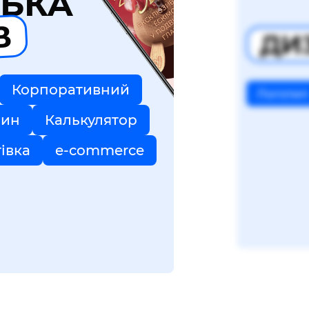
БКА
В
ДИ
Корпоративний
Логотип
зин
Калькулятор
тівка
e-commerce