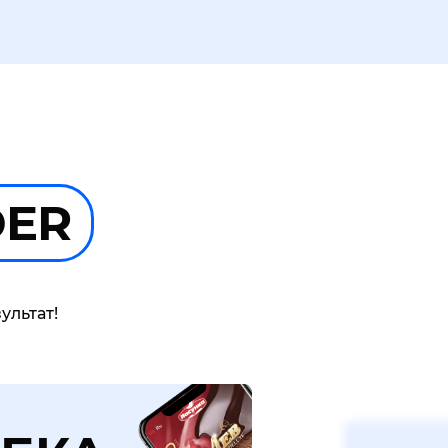
DER
ультат!