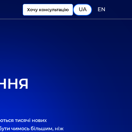
UA
EN
Хочу консультацію
ННЯ
ються тисячі нових
бути чимось більшим, ніж