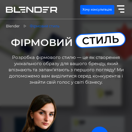
Хочу консультацію
Blender
Фірмовий стиль
СТИЛЬ
ПОСЛУГИ
ФІРМОВИЙ
ЕКСПЕРТИЗА
Розробка фірмового стилю — це як створення
унікального образу для вашого бренду, який
впізнають та запам'ятають з першого погляду! Ми
КЕЙСИ
допоможемо вам виділитися серед конкурентів і
знайти свій голос у світі бізнесу.
ВАКАНСІЇ
КОНТАКТИ