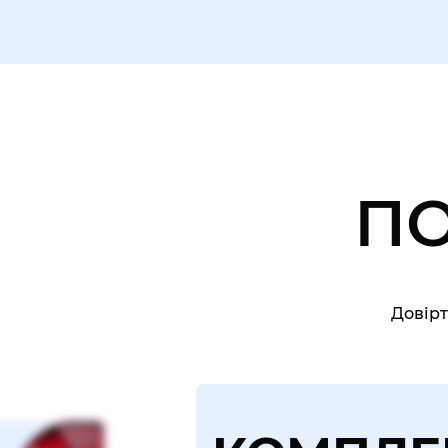
П
Довірт