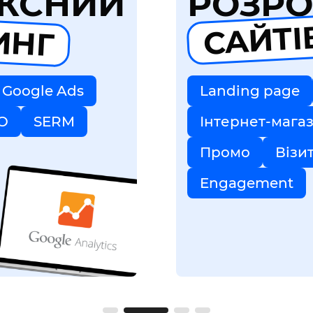
КСНИЙ
РОЗРО
ИНГ
САЙТІ
Google Ads
Landing page
O
SERM
Інтернет-мага
Промо
Візи
Engagement