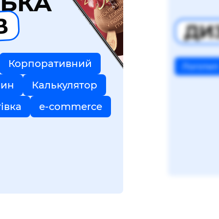
БКА
В
ДИ
Корпоративний
Логотип
зин
Калькулятор
тівка
e-commerce