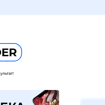
DER
ультат!