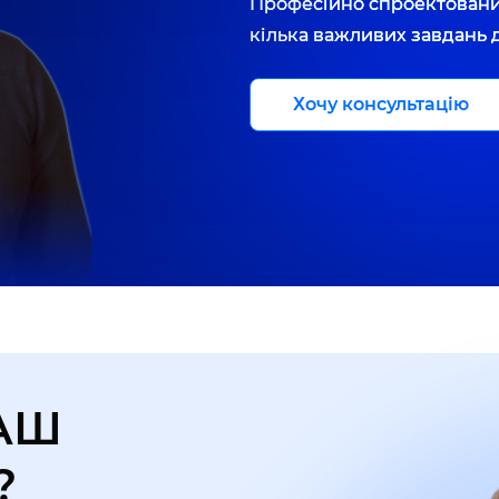
Професійно спроектовани
кілька важливих завдань д
Хочу консультацію
АШ
?