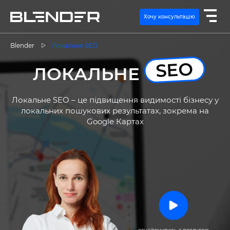
Хочу консультацію
Blender
Локальне SEO
SEO
ПОСЛУГИ
ЛОКАЛЬНЕ
ЕКСПЕРТИЗА
Локальне SEO – це підвищення видимості бізнесу у
локальних пошукових результатах, зокрема на
Google Картах
КЕЙСИ
ВАКАНСІЇ
КОНТАКТИ