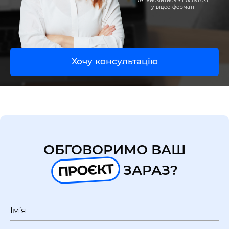
UA
EN
ознайомитись з послугою
у відео-форматі
Хочу консультацію
ОБГОВОРИМО ВАШ
ПРОЄКТ
ЗАРАЗ?
Ім’я