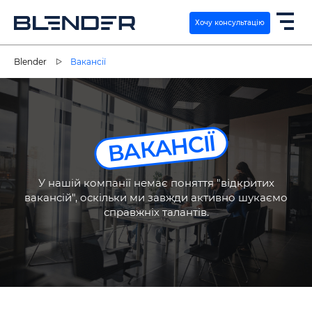
Хочу консультацію
Blender
Вакансії
ПОСЛУГИ
ЕКСПЕРТИЗА
ВАКАНСІЇ
КЕЙСИ
У нашій компанії немає поняття "відкритих
вакансій", оскільки ми завжди активно шукаємо
ВАКАНСІЇ
справжніх талантів.
КОНТАКТИ