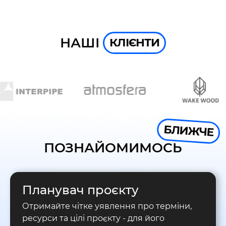
НАШІ
КЛІЄНТИ
БЛИЖЧЕ
ПОЗНАЙОМИМОСЬ
Планувач проєкту
Отримайте чітке уявлення про терміни,
ресурси та цілі проєкту - для його