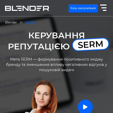
Хочу консультацію
Blender
SERM
КЕРУВАННЯ
ПОСЛУГИ
SERM
РЕПУТАЦІЄЮ
ЕКСПЕРТИЗА
Мета SERM — формування позитивного іміджу
КЕЙСИ
бренду та зменшення впливу негативних відгуків у
пошуковій видачі
ВАКАНСІЇ
КОНТАКТИ