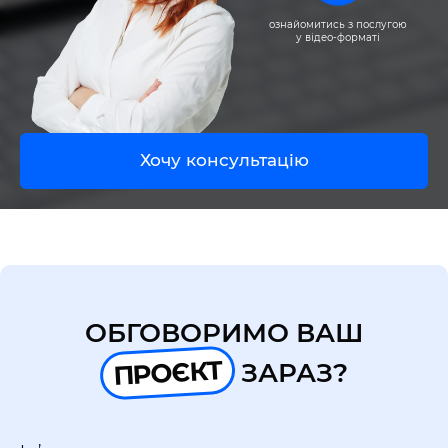
UA
EN
ознайомитись з послугою
у відео-форматі
Хочу консультацію
ОБГОВОРИМО ВАШ
ПРОЄКТ
ЗАРАЗ?