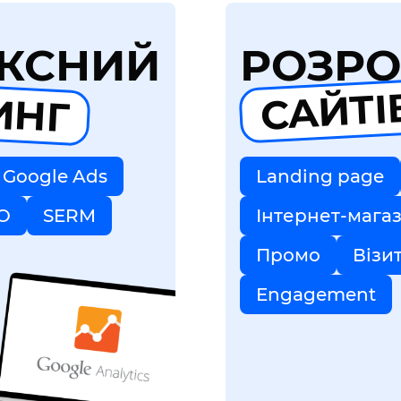
КСНИЙ
РОЗРО
ИНГ
САЙТІ
Google Ads
Landing page
O
SERM
Інтернет-мага
Промо
Візи
Engagement