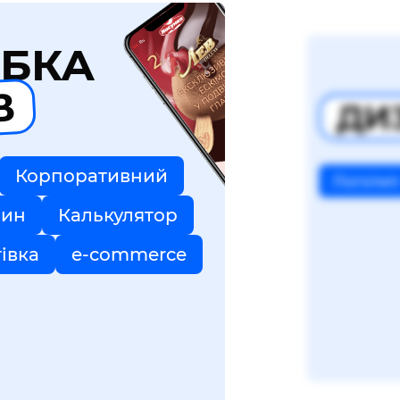
БКА
В
ДИ
Корпоративний
Логотип
зин
Калькулятор
тівка
e-commerce