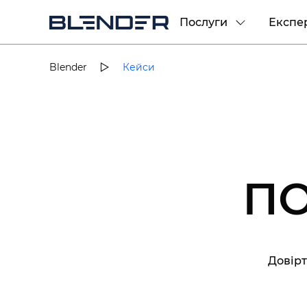
Послуги
Експе
Blender
Кейси
П
Довірт