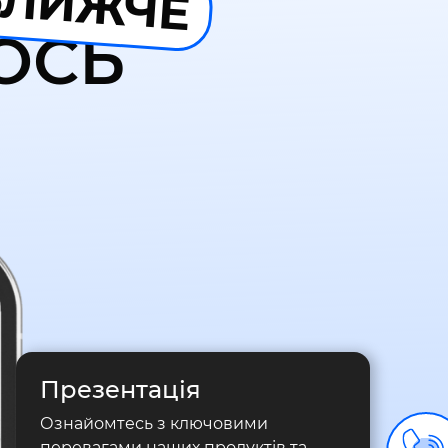
БЛИЖЧЕ
ОСЬ
Презентація
Ознайомтесь з ключовими
перевагами наших продуктів та