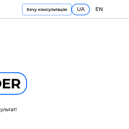
UA
EN
Хочу консультацію
DER
ультат!