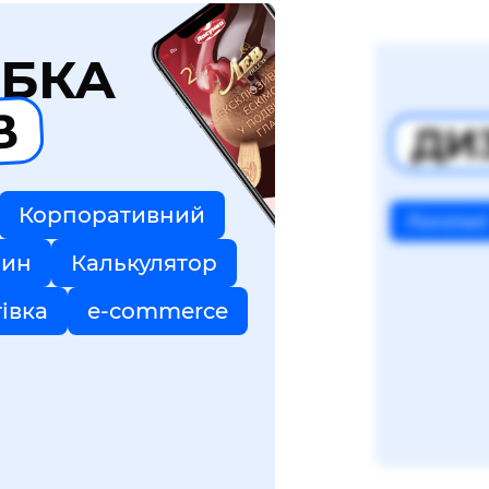
БКА
В
ДИ
Корпоративний
Логотип
зин
Калькулятор
тівка
e-commerce