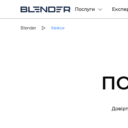
Послуги
Експе
Blender
Кейси
П
Довірт