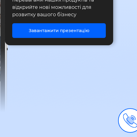
відкрийте нові можливості для
розвитку вашого бізнесу
Завантажити презентацію