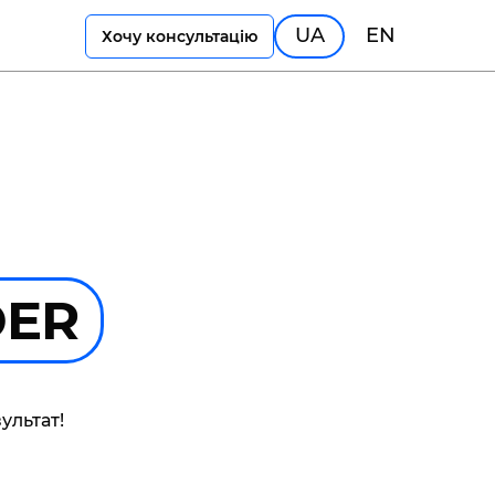
UA
EN
Хочу консультацію
DER
ультат!