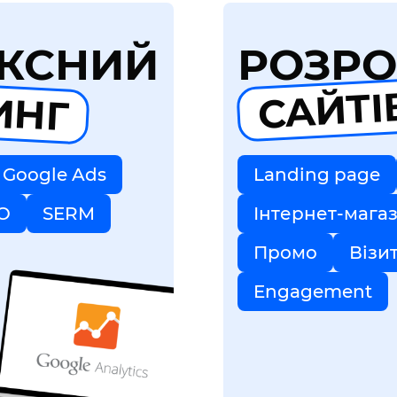
КСНИЙ
РОЗРО
ИНГ
САЙТІ
Google Ads
Landing page
O
SERM
Інтернет-мага
Промо
Візи
Engagement