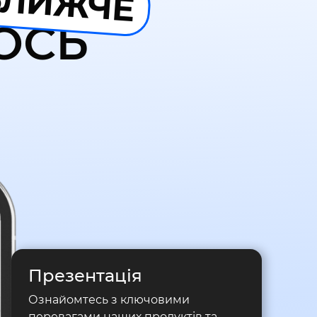
БЛИЖЧЕ
ОСЬ
Презентація
Ознайомтесь з ключовими
перевагами наших продуктів та