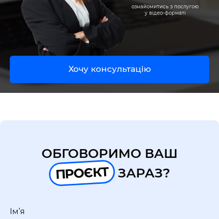
UA
EN
ознайомитись з послугою
у відео-форматі
Хочу консультацію
ОБГОВОРИМО ВАШ
ПРОЄКТ
ЗАРАЗ?
Ім’я