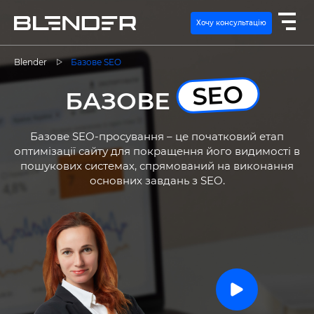
Хочу консультацію
Blender
Базове SEO
SEO
ПОСЛУГИ
БАЗОВЕ
ЕКСПЕРТИЗА
Базове SEO-просування – це початковий етап
оптимізації сайту для покращення його видимості в
пошукових системах, спрямований на виконання
КЕЙСИ
основних завдань з SEO.
ВАКАНСІЇ
КОНТАКТИ