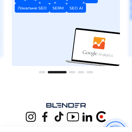
Локальне SEO
SERM
SEO AI