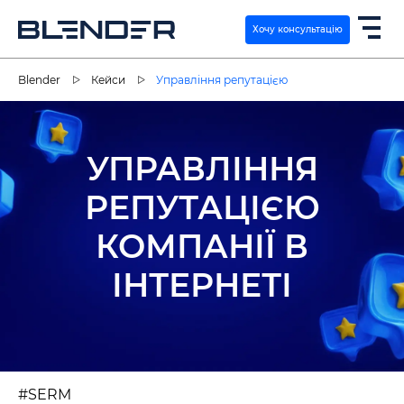
Хочу консультацію
Blender
Кейси
Управління репутацією
ПОСЛУГИ
УПРАВЛІННЯ
ЕКСПЕРТИЗА
РЕПУТАЦІЄЮ
КЕЙСИ
КОМПАНІЇ В
ВАКАНСІЇ
ІНТЕРНЕТІ
КОНТАКТИ
#SERM