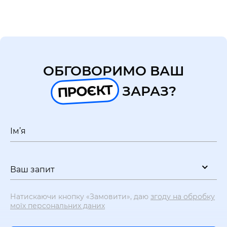
UA
EN
ОБГОВОРИМО ВАШ
ПРОЄКТ
ЗАРАЗ?
Ім’я
Ваш запит
Натискаючи кнопку «Замовити», даю
згоду на обробку
моїх персональних даних