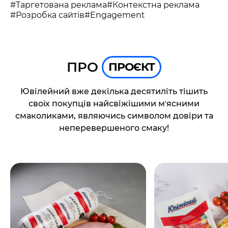
UA
EN
#Таргетована реклама
#Контекстна реклама
#Розробка сайтів
#Engagement
ПРО
ПРОЄКТ
Ювілейний вже декілька десятиліть тішить
своїх покупців найсвіжішими мʼясними
смаколиками, являючись символом довіри та
неперевершеного смаку!