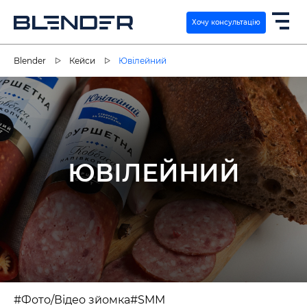
Хочу консультацію
Blender
Кейси
Ювілейний
ПОСЛУГИ
ЕКСПЕРТИЗА
ЮВІЛЕЙНИЙ
КЕЙСИ
ВАКАНСІЇ
КОНТАКТИ
#Фото/Відео зйомка
#SMM