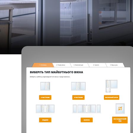
#Контекстна реклама
#Розробка сайтів
#Eng