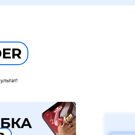
DER
ультат!
БКА