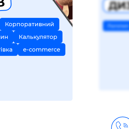
В
ДИ
Корпоративний
Логотип
зин
Калькулятор
тівка
e-commerce