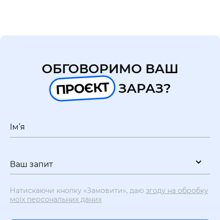
UA
EN
ОБГОВОРИМО ВАШ
ПРОЄКТ
ЗАРАЗ?
Ім’я
Ваш запит
Натискаючи кнопку «Замовити», даю
згоду на обробку
моїх персональних даних