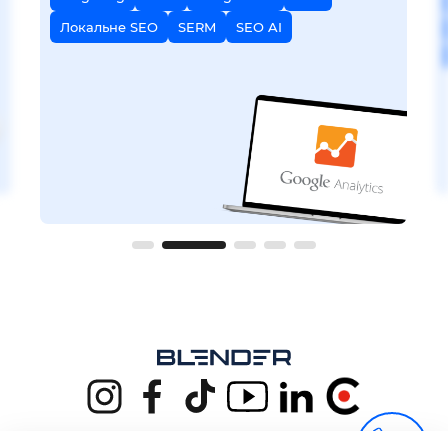
Локальне SEO
SERM
SEO AI