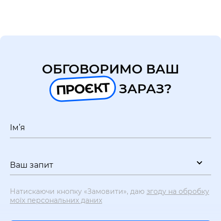
UA
EN
ОБГОВОРИМО ВАШ
ПРОЄКТ
ЗАРАЗ?
Ім’я
Ваш запит
Натискаючи кнопку «Замовити», даю
згоду на обробку
моїх персональних даних