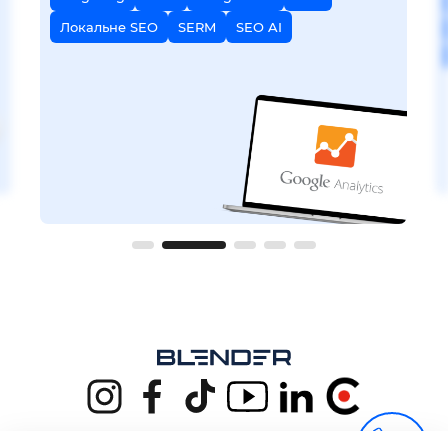
Локальне SEO
SERM
SEO AI