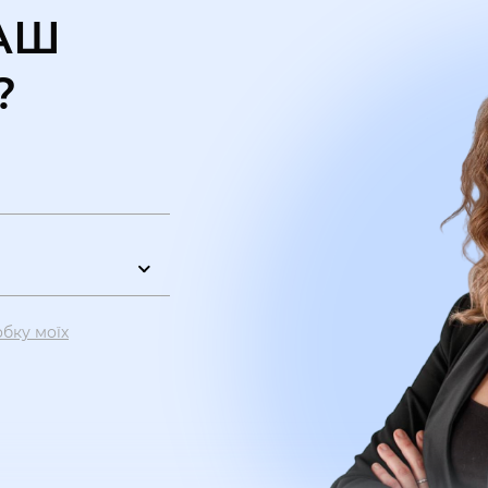
АШ
?
обку моїх