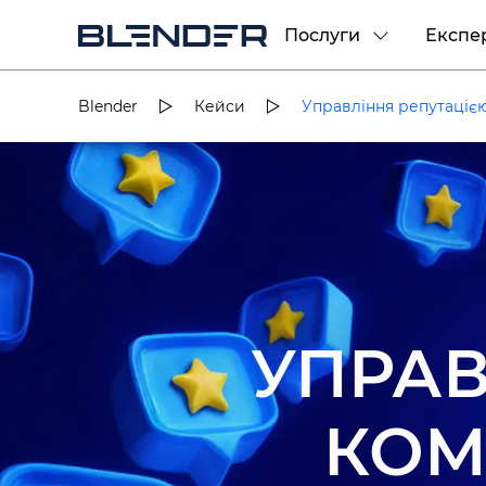
Послуги
Експе
Blender
Кейси
Управління репутаціє
УПРАВ
КОМП