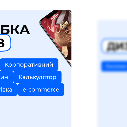
БКА
В
ДИ
Корпоративний
Логотип
зин
Калькулятор
тівка
e-commerce