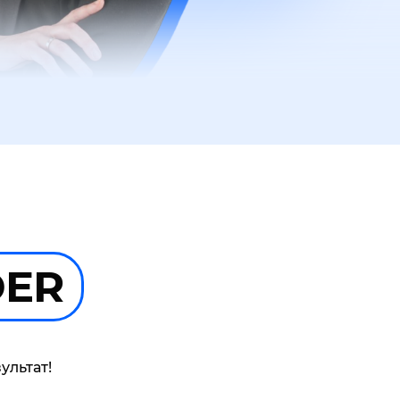
DER
ультат!