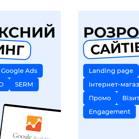
КСНИЙ
РОЗРО
ИНГ
САЙТІ
Google Ads
Landing page
O
SERM
Інтернет-мага
Промо
Візи
Engagement