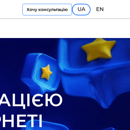
UA
EN
Хочу консультацію
ТАЦІЄЮ
РНЕТІ