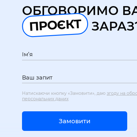
ОБГОВОРИМО В
ПРОЄКТ
ЗАРАЗ
Ім’я
Ваш запит
Натискаючи кнопку «Замовити», даю
згоду на обр
персональних даних
Замовити