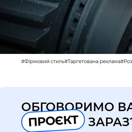
#Фірмовий стиль
#Таргетована реклама
#Роз
ОБГОВОРИМО В
ПРОЄКТ
ЗАРАЗ