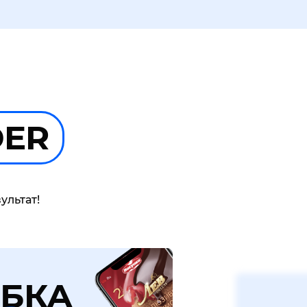
DER
ультат!
БКА