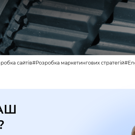
робка сайтів
#Розробка маркетингових стратегій
#En
АШ
?