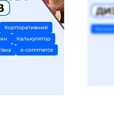
В
ДИ
Корпоративний
Логотип
зин
Калькулятор
тівка
e-commerce